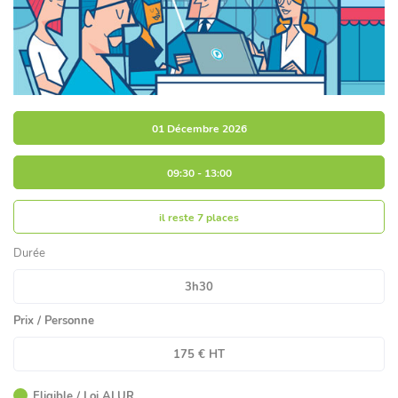
01 Décembre 2026
09:30 - 13:00
il reste
7 places
Durée
3h30
Prix / Personne
175 € HT
Eligible / Loi ALUR