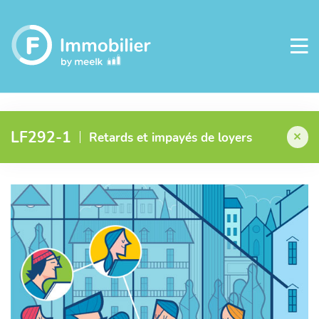
LF292-1
Retards et impayés de loyers