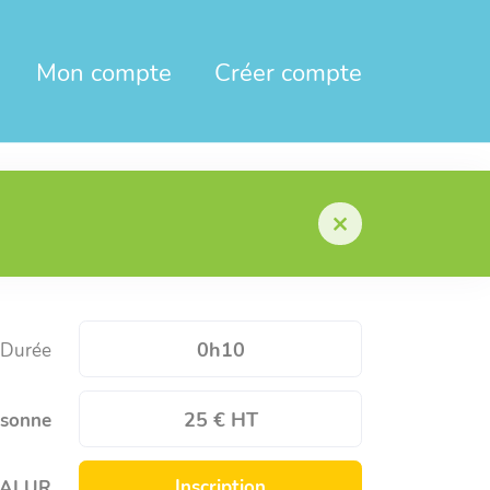
Mon compte
Créer compte
0h10
Durée
25 € HT
rsonne
Inscription
oi ALUR