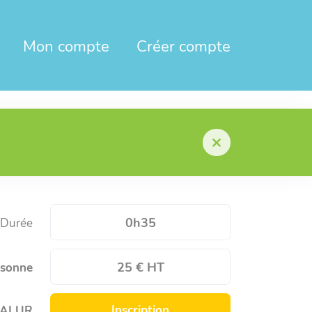
Mon compte
Créer compte
0h35
Durée
25 € HT
rsonne
Inscription
oi ALUR