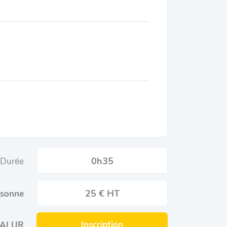
0h35
Durée
25 € HT
rsonne
Inscription
oi ALUR